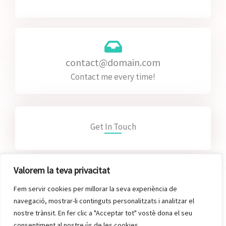
contact@domain.com
Contact me every time!
Get In Touch
Valorem la teva privacitat
Message Me
Fem servir cookies per millorar la seva experiència de
Lorem ipsum dolor sit amet, consectetur adipiscing
navegació, mostrar-li continguts personalitzats i analitzar el
elit. Ut elit tellus, luctus nec ullamcor mattis,
nostre trànsit. En fer clic a "Acceptar tot" vostè dona el seu
pulvinar dapibus leo.
consentiment al nostre ús de les cookies.